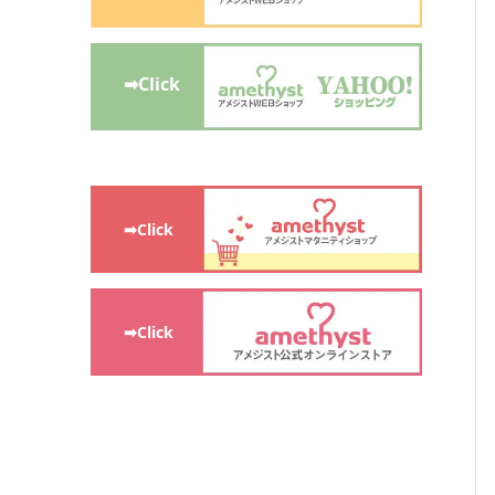
➡Click
➡Click
➡Click