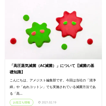
「高圧蒸気滅菌（AC滅菌）」について【滅菌の基
礎知識】
こんにちは、アメジスト編集部です。今回は当社の「清浄
綿」や「ぬれコットン」でも実施されている滅菌方法であ
る「高...
お役立ち情報
2021.02.19