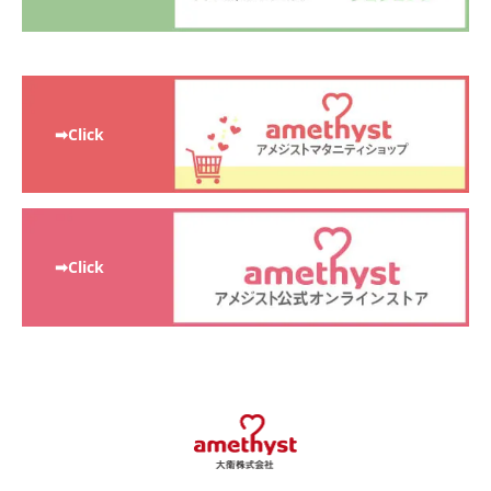
➡Click
➡Click