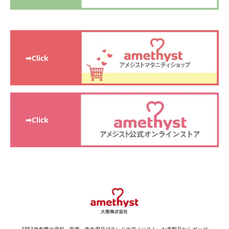
➡Click
➡Click