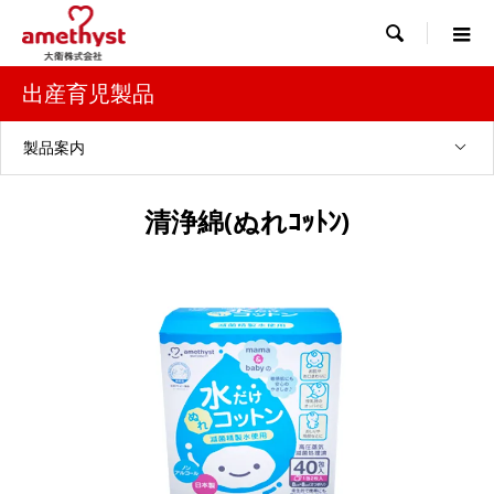

出産育児製品
製品案内
清浄綿(ぬれｺｯﾄﾝ)