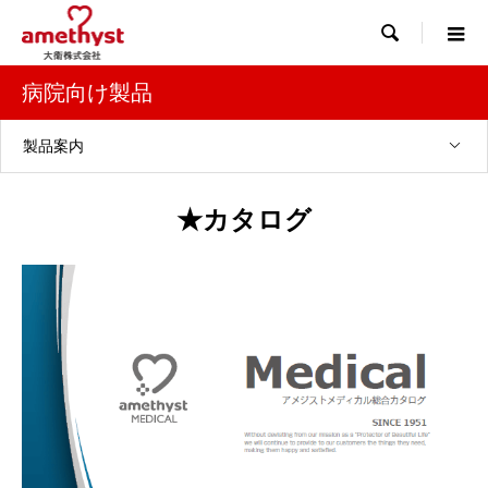

病院向け製品
製品案内
★カタログ