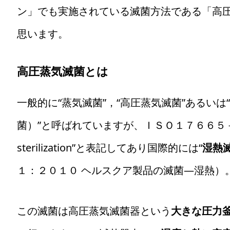
ン」でも実施されている滅菌方法である「高
思います。
高圧蒸気滅菌とは
一般的に“蒸気滅菌”，“高圧蒸気滅菌”あるい
菌）”と呼ばれていますが、ＩＳＯ１７６６５－１：
sterilization”と表記してあり国際的には“
湿熱
１：２０１０ ヘルスクア製品の滅菌―湿熱）
この滅菌は高圧蒸気滅菌器という
大きな圧力