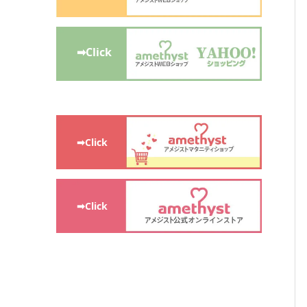
➡Click
➡Click
➡Click