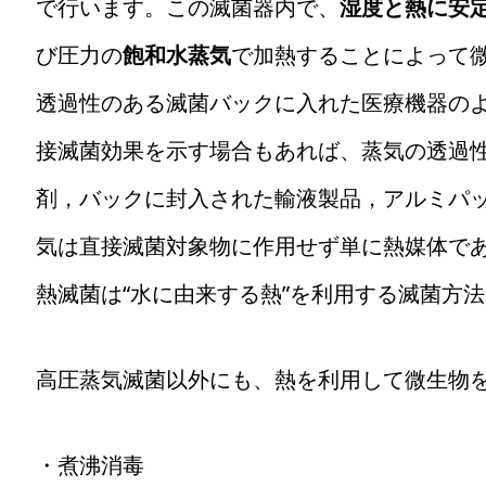
で行います。この滅菌器内で、
湿度と熱に安
び圧力の
飽和水蒸気
で加熱することによって
透過性のある滅菌バックに入れた医療機器の
接滅菌効果を示す場合もあれば、蒸気の透過
剤，バックに封入された輸液製品，アルミパ
気は直接滅菌対象物に作用せず単に熱媒体で
熱滅菌は“水に由来する熱”を利用する滅菌方
高圧蒸気滅菌以外にも、熱を利用して微生物
・煮沸消毒