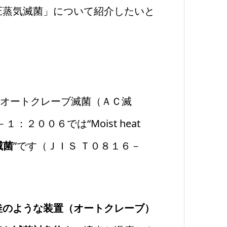
圧蒸気滅菌」について紹介したいと
は“オートクレーブ滅菌（ＡＣ滅
２００６では“Moist heat
滅菌
”です（ＪＩＳ Ｔ０８１６－
。
釜のような装置（オートクレーブ）