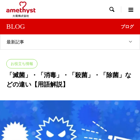

BLOG
ブログ
最新記事
お役立ち情報
「滅菌」・「消毒」・「殺菌」・「除菌」な
どの違い【用語解説】