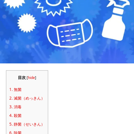
目次
[
hide
]
1.
無菌
2.
滅菌（めっきん）
3.
消毒
4.
殺菌
5.
静菌（せいきん）
6.
除菌