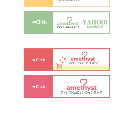
➡Click
➡Click
➡Click