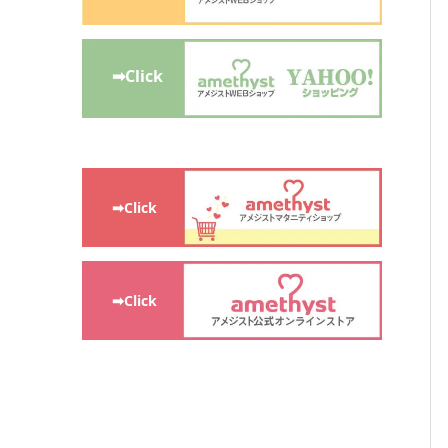
➡Click
➡Click
➡Click