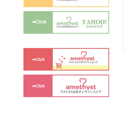
➡Click
➡Click
➡Click