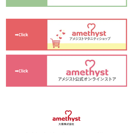
➡Click
➡Click