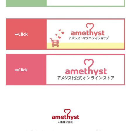
➡Click
➡Click