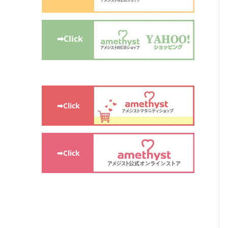
➡Click
➡Click
➡Click