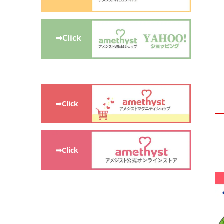
➡Click
➡Click
➡Click