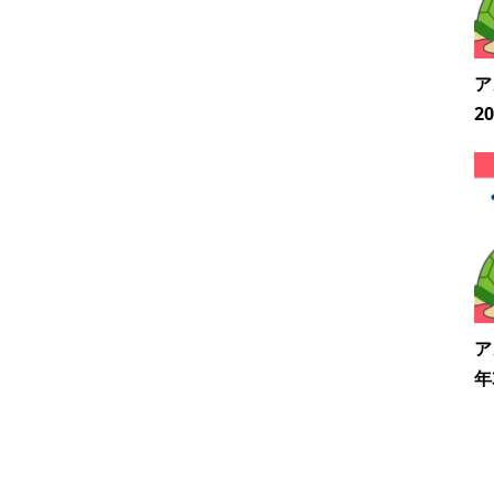
ア
2
ア
年