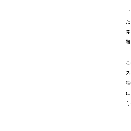
ヒ
た
開
難
こ
ス
種
に
う