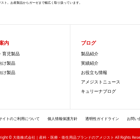
メジスト。お産製品からガーゼまで幅広く取り扱っています。
案内
ブログ
・育児製品
製品紹介
向け製品
実績紹介
向け製品
お役立ち情報
アメジストニュース
キュリーナブログ
サイトのご利用について
個人情報保護方針
透明性ガイドライン
お問い
yright © 大衛株式会社｜産科・医療・衛生用品ブランドのアメジスト All Rights Reser