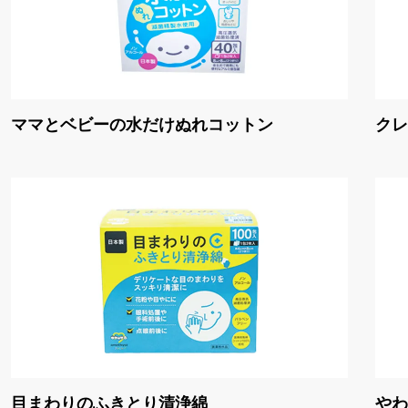
ママとベビーの水だけぬれコットン
クレ
目まわりのふきとり清浄綿
やわ