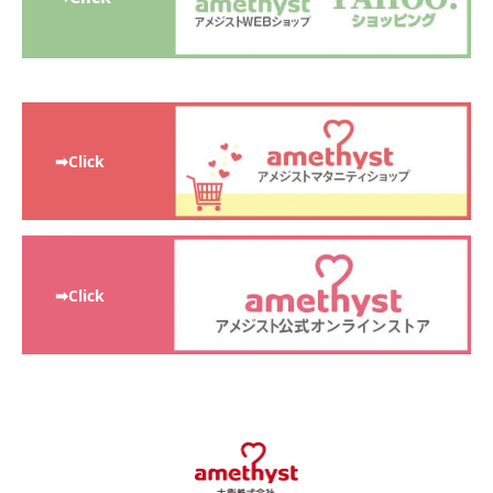
➡Click
➡Click