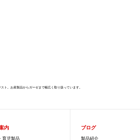
メジスト。お産製品からガーゼまで幅広く取り扱っています。
案内
ブログ
・育児製品
製品紹介