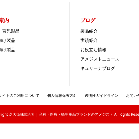
案内
ブログ
・育児製品
製品紹介
向け製品
実績紹介
向け製品
お役立ち情報
アメジストニュース
キュリーナブログ
サイトのご利用について
個人情報保護方針
透明性ガイドライン
お問い
yright © 大衛株式会社｜産科・医療・衛生用品ブランドのアメジスト All Rights Reser