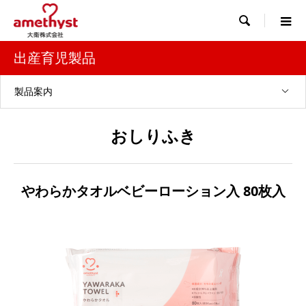

出産育児製品
製品案内
おしりふき
やわらかタオルベビーローション入 80枚入