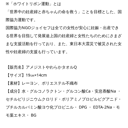
※「ホワイトリボン運動」とは
「世界中の妊産婦と赤ちゃんの命を救う」ことを目標とした、国
際協力運動です。
国際協力NGOジョイセフは全ての女性が安心に妊娠・出産でき
る世界を目指して発展途上国の妊産婦と女性たちのためにさまざ
まな支援活動を行っており、また、東日本大震災で被災された女
性や妊産婦の支援も行っています。
【販売名】アメジストやわらかタオルQ
【サイズ】19㎝×14cm
【素材】レーヨン、ポリエステル不織布
【成分】水・グルコノラクトン・グルコン酸Ca・安息香酸Na ・
セチルピリジニウムクロリド・ポリアミノプロピルビグアニド・
ブチルカルバミン酸ヨウ化プロピニル・ DPG ・ EDTA-2Na・モ
モ葉エキス・ BG