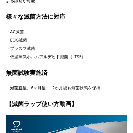
よる識別が可能
様々な滅菌方法に対応
・AC滅菌
・EOG滅菌
・プラズマ滅菌
・低温蒸気ホルムアルデヒド滅菌（LTSF）
無菌試験実施済
・滅菌直後、6ヶ月後・12か月後も無菌状態を保持
【滅菌ラップ使い方動画】
動
画
プ
レ