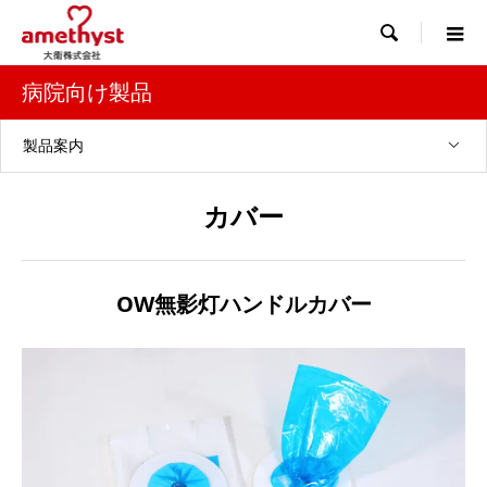

病院向け製品
製品案内
カバー
OW無影灯ハンドルカバー