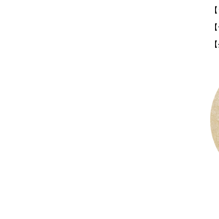
【
【
【