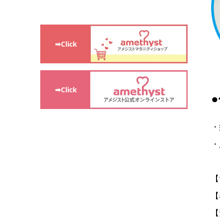
➡Click
➡Click
・
・
【
【
【