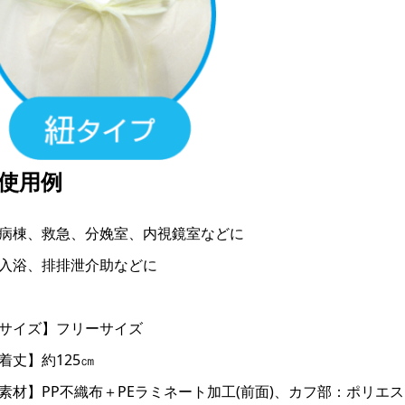
●使用例
病棟、救急、分娩室、内視鏡室などに
入浴、排排泄介助などに
サイズ】フリーサイズ
着丈】約125㎝
素材】PP不織布＋PEラミネート加工(前面)、カフ部：ポリエ