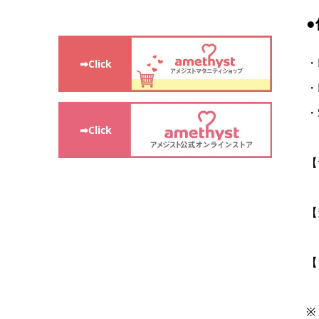
・
➡Click
・
・
➡Click
【
【
【
※