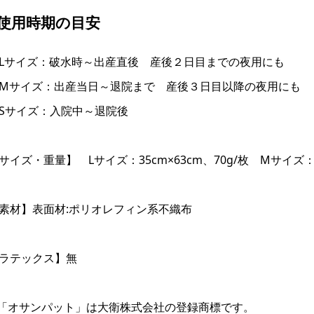
●使用時期の目安
Lサイズ：破水時～出産直後 産後２日目までの夜用にも
Mサイズ：出産当日～退院まで 産後３日目以降の夜用にも
Sサイズ：入院中～退院後
サイズ・重量】 Lサイズ：35cm×63cm、70g/枚 Mサイズ：21.
素材】表面材:ポリオレフィン系不織布
ラテックス】無
「オサンパット」は大衛株式会社の登録商標です。