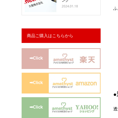
ング
2024.01.18
ふ
商品ご購入はこちらから
➡Click
➡Click
➡Click
透