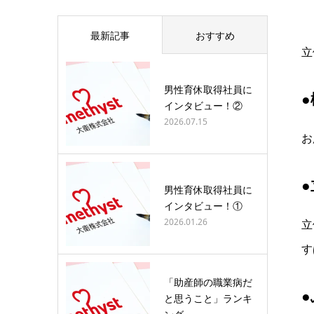
最新記事
おすすめ
立
男性育休取得社員に
●
インタビュー！②
2026.07.15
お
男性育休取得社員に
インタビュー！①
2026.01.26
立
す
「助産師の職業病だ
と思うこと」ランキ