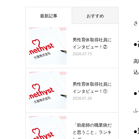
最新記事
おすすめ
さ
男性育休取得社員に
インタビュー！②
2026.07.15
高
込
男性育休取得社員に
インタビュー！①
2026.01.26
ふ
「助産師の職業病だ
と思うこと」ランキ