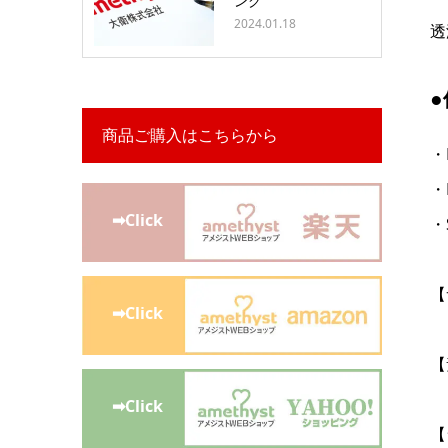
ング
2024.01.18
透
商品ご購入はこちらから
・
・
➡Click
・
【
➡Click
【
➡Click
【