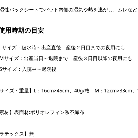
湿性バックシートでパット内側の湿気や熱を逃がし、ムレなど
●使用時期の目安
Lサイズ：破水時～出産直後 産後２日目までの夜用にも
Mサイズ：出産当日～退院まで 産後３日目以降の夜用にも
Sサイズ：入院中～退院後
サイズ・重量】L：16cm×45cm、40g/枚 M：12cm×33cm、18
素材】表面材:ポリオレフィン系不織布
ラテックス】無