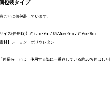
●個包装タイプ
巻ごとに個包装しています。
サイズ(伸長時)】約5cm×9m / 約7.5㎝×9m / 約9㎝×9m
素材】レーヨン・ポリウレタン
「伸長時」とは、使用する際に一番適している約30％伸ばし