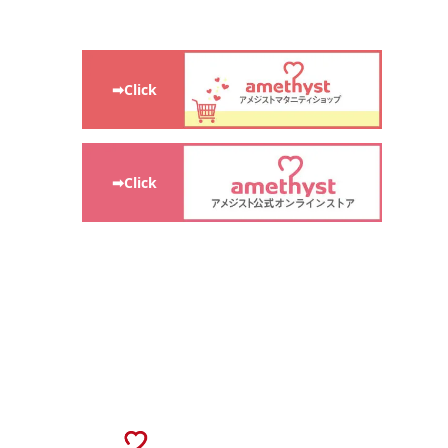
➡Click
➡Click