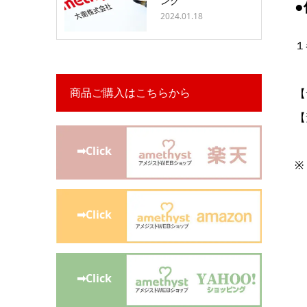
ング
2024.01.18
１
商品ご購入はこちらから
【
【
➡Click
※
➡Click
➡Click